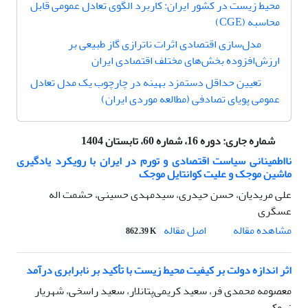
محیط زیست در کشور ایران: کاربرد الگوی تعادل عمومی قابل
محاسبه (CGE)
مدل‌سازی اقتصادی اثرات ناترازی گاز طبیعی بر
ارزش‌افزوده بخش‌های مختلف اقتصادی ایران
تعیین حداقل دستمزد بهینه در چارچوب یک مدل تعادل
عمومی پویای تصادفی (مطالعه موردی ایران)
شماره جاری:
دوره 16، شماره 60، تابستان 1404
نااطمینانی سیاست اقتصادی و تورم در ایران با رویکرد یادگیری
ماشین موجک و علیت کوانتایل موجک
علی مریدیان، حسن حیدری، سیدمهدی حسینی، حشمت اله
عسگری
اصل مقاله
مشاهده مقاله
862.39 K
اثر اندازه دولت بر کیفیت محیط زیست با تأکید بر نابرابری درآمد
معصومه محمدی فر، سعید کریمی‌پتانلار، سعید راسخی، شهریار
زروکی