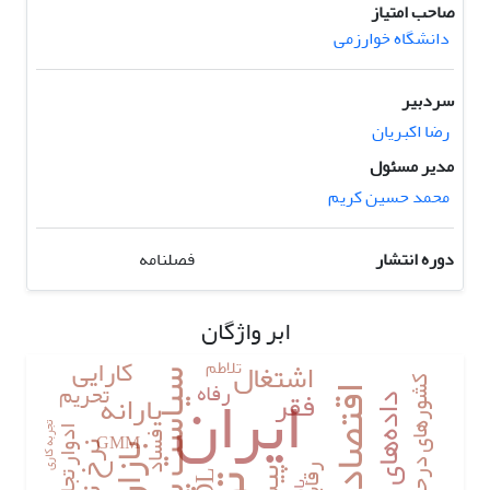
صاحب امتیاز
دانشگاه خوارزمی
سردبیر
رضا اکبریان
مدیر مسئول
محمد حسین کریم
دوره انتشار
فصلنامه
ابر واژگان
کارایی
اشتغال
تلاطم
ایران
سیاست پولی
رفاه
کشورهای درحال‌توسعه
تحریم
فقر
یارانه
اقتصاد ایران
داده‌های تابلویی
تجربه کاری
ادوار تجاری
GMM
فساد
نرخ تورم
رقابت