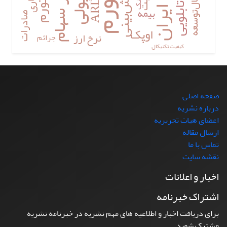
بازار سهام
پیش‌بینی
ARDL
تورم
بانک
بیمه
صادرات
اوپک
نرخ ارز
جرائم
کیفیت تکنیکال
صفحه اصلی
درباره نشریه
اعضای هیات تحریریه
ارسال مقاله
تماس با ما
نقشه سایت
اخبار و اعلانات
اشتراک خبرنامه
برای دریافت اخبار و اطلاعیه های مهم نشریه در خبرنامه نشریه
مشترک شوید.