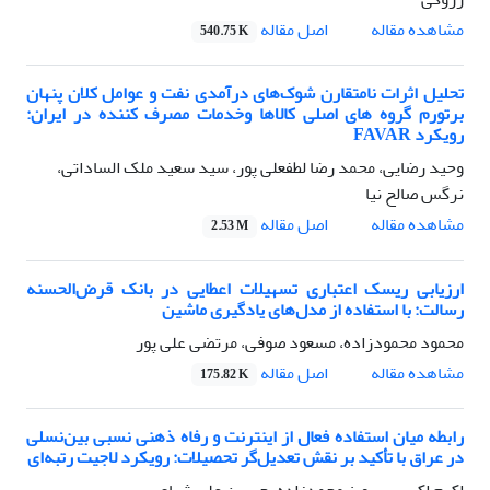
اصل مقاله
مشاهده مقاله
540.75 K
تحلیل اثرات نامتقارن شوک‌های درآمدی نفت و عوامل کلان پنهان
برتورم گروه های اصلی کالاها وخدمات مصرف کننده در ایران:
رویکرد FAVAR
وحید رضایی، محمد رضا لطفعلی پور، سید سعید ملک الساداتی،
نرگس صالح نیا
اصل مقاله
مشاهده مقاله
2.53 M
ارزیابی ریسک اعتباری تسهیلات اعطایی در بانک قرض‌الحسنه
رسالت: با استفاده از مدل‌های یادگیری ماشین
محمود محمودزاده، مسعود صوفی، مرتضی علی پور
اصل مقاله
مشاهده مقاله
175.82 K
رابطه میان استفاده فعال از اینترنت و رفاه ذهنی نسبی بین‌نسلی
در عراق با تأکید بر نقش تعدیل‌گر تحصیلات: رویکرد لاجیت رتبه‌ای
اکرم اکبری، پرویز محمدزاده، حسین علی شیاع