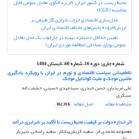
محیط زیست در کشور ایران: کاربرد الگوی تعادل عمومی قابل
محاسبه (CGE)
مدل‌سازی اقتصادی اثرات ناترازی گاز طبیعی بر
ارزش‌افزوده بخش‌های مختلف اقتصادی ایران
تعیین حداقل دستمزد بهینه در چارچوب یک مدل تعادل
عمومی پویای تصادفی (مطالعه موردی ایران)
شماره جاری:
دوره 16، شماره 60، تابستان 1404
نااطمینانی سیاست اقتصادی و تورم در ایران با رویکرد یادگیری
ماشین موجک و علیت کوانتایل موجک
علی مریدیان، حسن حیدری، سیدمهدی حسینی، حشمت اله
عسگری
اصل مقاله
مشاهده مقاله
862.39 K
اثر اندازه دولت بر کیفیت محیط زیست با تأکید بر نابرابری درآمد
معصومه محمدی فر، سعید کریمی‌پتانلار، سعید راسخی، شهریار
زروکی