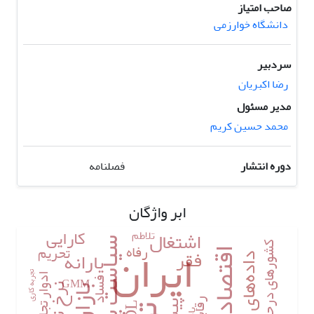
صاحب امتیاز
دانشگاه خوارزمی
سردبیر
رضا اکبریان
مدیر مسئول
محمد حسین کریم
دوره انتشار
فصلنامه
ابر واژگان
کارایی
اشتغال
تلاطم
ایران
سیاست پولی
رفاه
کشورهای درحال‌توسعه
تحریم
فقر
یارانه
اقتصاد ایران
داده‌های تابلویی
تجربه کاری
ادوار تجاری
GMM
فساد
نرخ تورم
رقابت