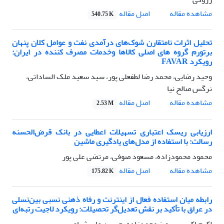
اصل مقاله
مشاهده مقاله
540.75 K
تحلیل اثرات نامتقارن شوک‌های درآمدی نفت و عوامل کلان پنهان
برتورم گروه های اصلی کالاها وخدمات مصرف کننده در ایران:
رویکرد FAVAR
وحید رضایی، محمد رضا لطفعلی پور، سید سعید ملک الساداتی،
نرگس صالح نیا
اصل مقاله
مشاهده مقاله
2.53 M
ارزیابی ریسک اعتباری تسهیلات اعطایی در بانک قرض‌الحسنه
رسالت: با استفاده از مدل‌های یادگیری ماشین
محمود محمودزاده، مسعود صوفی، مرتضی علی پور
اصل مقاله
مشاهده مقاله
175.82 K
رابطه میان استفاده فعال از اینترنت و رفاه ذهنی نسبی بین‌نسلی
در عراق با تأکید بر نقش تعدیل‌گر تحصیلات: رویکرد لاجیت رتبه‌ای
اکرم اکبری، پرویز محمدزاده، حسین علی شیاع