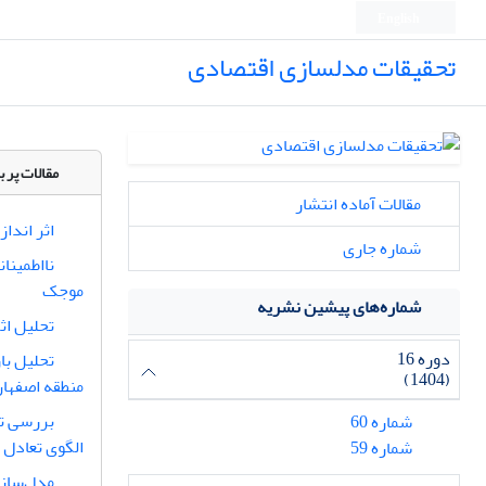
English
تحقیقات مدلسازی اقتصادی
مقالات پر ب
مقالات آماده انتشار
اثر اندا
شماره جاری
نااطمینا
موجک
شماره‌های پیشین نشریه
تحلیل اثر
دوره 16
(1404)
منطقه اصفها
بررسی تأ
شماره 60
الگوی تعادل عم
شماره 59
مدل‌سازی