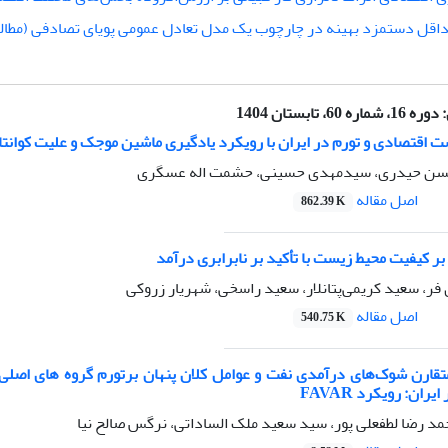
اقل دستمزد بهینه در چارچوب یک مدل تعادل عمومی پویای تصادفی (مطال
:
دوره 16، شماره 60، تابستان 1404
ت اقتصادی و تورم در ایران با رویکرد یادگیری ماشین موجک و علیت کوانت
حسن حیدری، سیدمهدی حسینی، حشمت اله عسگری
اصل مقاله
862.39 K
 بر کیفیت محیط زیست با تأکید بر نابرابری درآمد
ر، سعید کریمی‌پتانلار، سعید راسخی، شهریار زروکی
اصل مقاله
540.75 K
متقارن شوک‌های درآمدی نفت و عوامل کلان پنهان برتورم گروه های اصلی 
ان: رویکرد FAVAR
مد رضا لطفعلی پور، سید سعید ملک الساداتی، نرگس صالح نیا