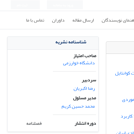
ورود به سامانه
ثبت نام
هنمای نویسندگان
ارسال مقاله
داوران
تماس با ما
شناسنامه نشریه
صاحب امتیاز
دانشگاه خوارزمی
 کوانتایل
سردبیر
رضا اکبریان
مدیر مسئول
عادل نگاشت عرضه(SFE):مطالعه موردی
محمد حسین کریم
کاربرد
دوره انتشار
فصلنامه
دی ایران