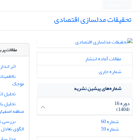
English
تحقیقات مدلسازی اقتصادی
مقالات پر ب
مقالات آماده انتشار
اثر اندا
شماره جاری
نااطمینا
موجک
شماره‌های پیشین نشریه
تحلیل اثر
دوره 16
(1404)
منطقه اصفها
بررسی تأ
شماره 60
الگوی تعادل عم
شماره 59
مدل‌سازی