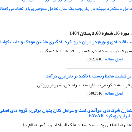
اقل دستمزد بهینه در چارچوب یک مدل تعادل عمومی پویای تصادفی (مطال
:
دوره 16، شماره 60، تابستان 1404
ت اقتصادی و تورم در ایران با رویکرد یادگیری ماشین موجک و علیت کوانت
حسن حیدری، سیدمهدی حسینی، حشمت اله عسگری
اصل مقاله
862.39 K
 بر کیفیت محیط زیست با تأکید بر نابرابری درآمد
ر، سعید کریمی‌پتانلار، سعید راسخی، شهریار زروکی
اصل مقاله
540.75 K
متقارن شوک‌های درآمدی نفت و عوامل کلان پنهان برتورم گروه های اصلی 
ان: رویکرد FAVAR
مد رضا لطفعلی پور، سید سعید ملک الساداتی، نرگس صالح نیا