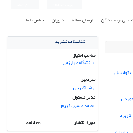
ورود به سامانه
ثبت نام
هنمای نویسندگان
ارسال مقاله
داوران
تماس با ما
شناسنامه نشریه
صاحب امتیاز
دانشگاه خوارزمی
 کوانتایل
سردبیر
رضا اکبریان
مدیر مسئول
عادل نگاشت عرضه(SFE):مطالعه موردی
محمد حسین کریم
کاربرد
دوره انتشار
فصلنامه
دی ایران