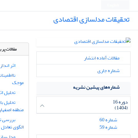
English
تحقیقات مدلسازی اقتصادی
مقالات پر ب
مقالات آماده انتشار
اثر اندا
شماره جاری
نااطمینا
موجک
شماره‌های پیشین نشریه
تحلیل اثر
دوره 16
(1404)
منطقه اصفها
بررسی تأ
شماره 60
الگوی تعادل عم
شماره 59
مدل‌سازی