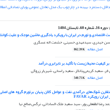
اقل دستمزد بهینه در چارچوب یک مدل تعادل عمومی پویای تصادفی (مطال
:
دوره 16، شماره 60، تابستان 1404
ت اقتصادی و تورم در ایران با رویکرد یادگیری ماشین موجک و علیت کوانت
حسن حیدری، سیدمهدی حسینی، حشمت اله عسگری
اصل مقاله
862.39 K
 بر کیفیت محیط زیست با تأکید بر نابرابری درآمد
ر، سعید کریمی‌پتانلار، سعید راسخی، شهریار زروکی
اصل مقاله
540.75 K
متقارن شوک‌های درآمدی نفت و عوامل کلان پنهان برتورم گروه های اصلی 
ان: رویکرد FAVAR
مد رضا لطفعلی پور، سید سعید ملک الساداتی، نرگس صالح نیا