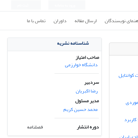
ورود به سامانه
ثبت نام
هنمای نویسندگان
ارسال مقاله
داوران
تماس با ما
شناسنامه نشریه
صاحب امتیاز
دانشگاه خوارزمی
 کوانتایل
سردبیر
رضا اکبریان
مدیر مسئول
عادل نگاشت عرضه(SFE):مطالعه موردی
محمد حسین کریم
کاربرد
دوره انتشار
فصلنامه
دی ایران