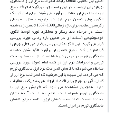
اصلی این تحقیق، مطالعه رابطه انحرافات نرخ ارز و ماندگاری
تورم در ایران است. در این راستا، جهت برآورد انحرافات نرخ
ارز، ابتدا نرخ ارز تعادلی برآورد می شود. برای این کار یک
الگوی پولی تعیین نرخ ارز در چارچوب مدل غیرخطی
رگرسیون ملایم برای بازه زمانی1390-1357 تخمین زده شده
است. در مرحله بعد رفتار و عملکرد تورم توسط الگوی
خودتوضیحی آستانه ای در همین بازه زمانی مورد بررسی
قرار می گیرد. این الگو امکان بررسی رفتار غیرخطی تورم را
فراهم می کند. نتایج حاصل از برآورد الگو نشان دهنده
ماندگاری تورم در برخی دوره ها است. از مقایسه وضعیت
تورمی و انحرافات نرخ ارز در کلیه نقاط نمونه مورد بررسی
ملاحظه می شودکه با کاهش انحرافات نرخ ارز، ماندگاری تورم
کم می گردد. این نتیجه با این فرضیه که انحرافات نرخ ارز از
کانال تأثیر بر تورم برای اقتصاد ایجاد هزینه می‌کند، مطابقت
دارد. همچنین مشاهده می شود که افزایش نرخ ارز با
ماندگاری تورم همراه است. نتایج به دست آمده نشان
دهنده اهمیت اتخاذ سیاست‌های ارزی مناسب برای کاهش
ماندگاری تورم در ایران است.