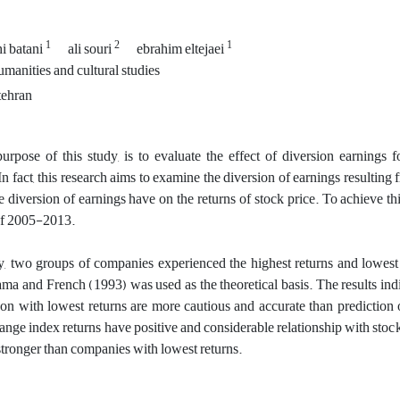
1
2
1
hi batani
ali souri
ebrahim eltejaei
humanities and cultural studies
tehran
rpose of this study, is to evaluate the effect of diversion earnings 
n fact, this research aims to examine the diversion of earnings resulting
e diversion of earnings have on the returns of stock price. To achieve t
of 2005-2013.
dy, two groups of companies experienced the highest returns and lowest 
ma and French (1993) was used as the theoretical basis. The results indi
on with lowest returns are more cautious and accurate than prediction 
nge index returns have positive and considerable relationship with stock 
 stronger than companies with lowest returns.