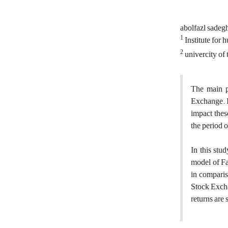
abolfazl sadeg
1
Institute for 
2
univercity of 
The main pu
Exchange. I
impact thes
the period 
In this stu
model of Fa
in comparis
Stock Excha
returns are