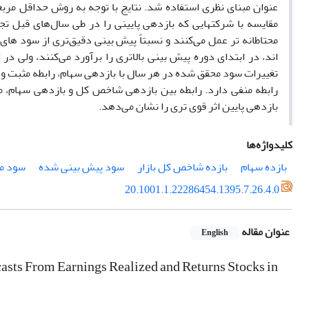
مقایسه با شرکتهایی که بازدهی پایینی را در طی سال‌های قبل ت
محتاطانه‌ تر عمل می‌کنند و نسبتاً پیش بینی دقیق‌تری از سود ها
اند، در ابتدای دوره پیش بینی بالاتری را برآورد می‌کنند، ولی در 
تغییرات سود محقق شده در هر سال با بازدهی سهام، رابطه مثبت و 
رابطه منفی دارد. رابطه بین بازدهی شاخص کل و بازدهی سهام، مثب
بازدهی پایین اثر قوی تری را نشان می‌دهد.
کلیدواژه‌ها
بازده سهام
بازده شاخص کل بازار
سود پیش بینی شده
سود م
20.1001.1.22286454.1395.7.26.4.0
عنوان مقاله
English
casts From Earnings Realized and Returns Stocks in