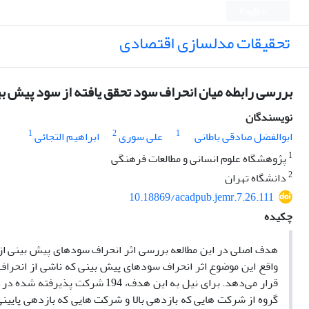
English
تحقیقات مدلسازی اقتصادی
بررسی رابطه میان انحراف سود تحقق یافته از سود پیش بی
نویسندگان
1
2
1
ابوالفضل صادقی باطانی
علی سوری
ابراهیم التجائی
1
پژوهشگاه علوم انسانی و مطالعات فرهنگی
2
دانشگاه تهران
10.18869/acadpub.jemr.7.26.111
چکیده
هدف اصلی در این مطالعه بررسی اثر انحراف سودهای پیش بینی از 
واقع این موضوع اثر انحراف سودهای پیش بینی که ناشی از انحر