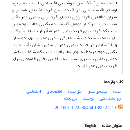
اعتقاد به ارث گذاشتن، خوشبینی اقتصادی، اعتقاد به بهبود
اوضاع اقتصاد ملی در آینده، سن فرد، اشتغال همسر و
میزان مطالعه­ی افراد روی تقاضای فرد برای بیمه­ی عمر تأثیر
مثبت دارد. در کنار عوامل گفته شده نکته­ی جالب توجه این
است که افراد برای خرید بیمه­ی عمر متأثر از تبلیغات شرکت­
های بیمه نیستند و بیشتر معرفی بیمه­ی عمر از سوی دوستان
و یا آشنایان در خرید بیمه­ی عمر از سوی ایشان تأثیر دارد.
نکته­ی دوم مربوط به نوع شغل افراد است که شاغلین بخش
دولتی تمایل بیشتری نسبت به شاغلین بخش خصوصی برای
خرید بیمه­ی عمر دارند.
کلیدواژه‌ها
بیمه
بیمه‌ی عمر
حق بیمه
اقتصادی
اجتماعی
روانشناختی
لوجیت
پروبیت
20.1001.1.22286454.1390.2.5.1.0
عنوان مقاله
English