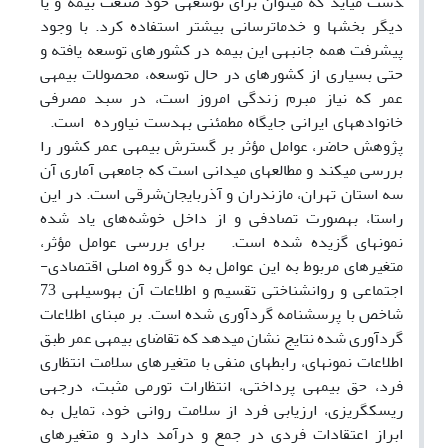
دست می­آید که می­توان برای توسعه­ی خود صنعت بیمه و یا
دیگر بخش­ها و خدمات­رسانی بیشتر استفاده کرد. با وجود
پیشرفت همه جانبه­ی این بیمه در کشورهای توسعه یافته و
حتی بسیاری از کشورهای در حال توسعه، محصولات بیمه­ی
عمر که نیاز مبرم زندگی امروز است، در سبد مصرفی
خانواده­های ایرانی جایگاه مطمئنی به­دست نیاورده ­ است.
پژوهش حاضر، عوامل مؤثر بر گسترش بیمه­ی عمر کشور را
بررسی می­کند و مطالعه­ای میدانی است که جامعه­ی آماری آن
سه استان تهران، مازندران و آذربایجان‌شرقی است. در این
راستا، به­صورت تصادفی و از داخل خوشه‌های یاد شده
نمونه­ای گزیده شده است. برای بررسی عوامل مؤثر،
متغیرهای مربوط به این عوامل به دو گروه اصلی اقتصادی-
اجتماعی و روانشناختی تقسیم و اطلاعات آن به­وسیله­ی 73
شاخص با پرسشنامه گرد­آوری شده است. بر مبنای اطلاعات
گردآوری شده نتایج نشان می­دهد که تقاضای بیمه­ی عمر طبق
اطلاعات نمونه­ای، رابطه­ای منفی با متغیرهای سلامت انتظاری
فرد، حق بیمه­ی پرداختی، انتظارات تورمی مثبت، درجه­ی
ریسک­گریزی، ارزیابی فرد از سلامت روانی خود، تمایل به
ابراز اعتقادات فردی در جمع و درآمد دارد و متغیرهای