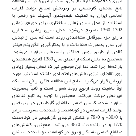
انرژی و مخصوصاً گازطبیعی می‌باشند، از این‌رو در این مطالعه
تابع تقاضای گازطبیعی در زیربخش‌ صنایع تولید فلزات
اساسی ایران به تفکیک طبقه‌بندی آیسیک دو رقمی با
استفاده از مدل سری زمانی ساختاری برای دوره‌ی زمانی
1392-1360 تصریح می‌شود. مدل‌ سری‌ زمانی‌ ساختاری
دارای جزء غیرقابل‌ مشاهده‌ی روند است که پس از تبدیل
این مدل به‌صورت فضاحالت و با به‌کارگیری الگوریتم فیلتر
کالمن از طریق روش ‌حداکثر راستنمایی برآورد می‌شود.
همچنین به دلیل اینکه از انتهای سال 1389 قانون هدفمندی
یارانه‌ها اجرا شد، لذا این موضوع نیز که نقش بسیار زیادی
روی تقاضای انرژی بخش‌های اقتصادی داشته است نیز مورد
ارزیابی قرار می‌گیرد. نتایج این مطالعه حاکی ‌از آن ‌است‌ که
اولاً ماهیت روند ازنوع روند هموار است و ثانیاً به‌صورت‌
غیرخطی‌ حرکت می‌کند. همچنین با توجه به تابع تقاضای
برآورد شده، کشش قیمتی تقاضای گازطبیعی‌ در زیربخش
‌تولید فلزات اساسی در کوتاه‌مدت و بلندمدت به‌ترتیب برابر
با 30/0- و 79/0 و کشش تولیدی گازطبیعی در کوتاه‌مدت
17/0 و در بلندمدت 38/0 می‌باشد. همچنین، کشش‌های
متقاطع قیمتی نفت‌گاز و برق در کوتاه‌مدت و بلندمدت نشان