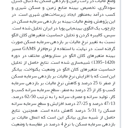
وضع مالیات در رانت زمین و بازدهی مسکن به دنبال کنترل
سوداگری، تخصیص بهینه منابع زمین و مسکن شهری و
کسب درآمد به‌منظور ایجاد زیرساخت‌های شهری است. در
این پژوهش، وضع مالیات بهینه بر بازدهی سرمایه مسکن در
چارچوب یک الگوی بهینه‌یابی پویا در ایران تحلیل شده است.
سپس، کالیبره کردن و تحلیل حساسیت متغیرهای کلان الگو
نسبت به تغییر نرخ مالیات بر بازدهی سرمایه مسکن صورت
گرفته است. در نهایت، با استفاده از نرم‌افزار GAMS مسیر
بهینه متغیرهای کلان الگو در سناریوهای مختلف در دوره
(1420-1395) شبیه‌سازی شده است. نتایج حاصل از تحلیل
حساسیت متغیرهای کلان الگو در وضعیت یکنواخت، بیانگر
این است که با افزایش نرخ مالیات بر بازدهی سرمایه مسکن
از صفر تا 25 درصد و کاهش نرخ مالیات بر بازدهی سرمایه
کسب و کار از 25 درصد به صفر، سطح سرمایه سرانه کسب و
کار، تولید سرانه و مصرف سرانه را به ترتیب 62/50 درصد،
47/13 درصد و 27/25 درصد افزایش و سطح سرمایه سرانه
مسکن را 5/31 درصد کاهش داده است. همچنین، نتایج
حاصل از شبیه سازی بیانگر این است که اعمال مالیات بر
بازدهی سرمایه مسکن با نرخ 4 درصد در مقایسه با وضعیت