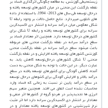
زیستمحیطی کوزنتس، به مطالعه چگونگی اثرگذاری فساد بر
نقطه بازگشت این منحنی در میان کشورهای توسعه یافته و
درحال توسعه طی سال های 2013- 1994، با استفاده از داده
های تابلویی میپردازد. نتایج حاصل دلالت بر وجود رابطه U
شکل معکوس میان درآمد سرانه و انتشار دی اکسیدکربن
سرانه برای کشورهای توسعه یافته و رابطه U شکل برای
کشورهای درحال توسعه دارد. همچنین اثر معنادار فساد بر
سطح درآمد سرانه در نقطه بازگشت منحنی های مربوطه
باعث میشود سطح درآمد سرانه در نقطه بازگشت منحنی
کوزنتس کشورهای توسعه یافته افزایش و در نقطه بازگشت
منحنی U شکل کشورهای درحال‌توسعه کاهش یابد. به
عبارت دیگر، در این حالت با توجه به شکل منحنی به دست
آمده، کاهش آلودگی برای کشورهای توسعه یافته در سطح
درآمد بالاتر و افزایش آلودگی برای کشوهای درحال توسعه
در سطح درآمد پایین تر نسبت به زمانی که فساد وارد
محاسبات نشده است اتفاق می افتد. همچنین متغیر سهم
انرژی ها تجدیدپذیر در هردو گروه از کشورها اثر منفی و
معنادار بر انتشار دی اکسیدکربن سرانه دارد اما اثر مثبت
نرخ شهرنشینی در کشورهای توسعه یافته معنادار و در