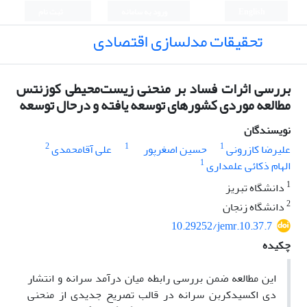
English
ورود به سامانه
ثبت نام
تحقیقات مدلسازی اقتصادی
بررسی اثرات فساد بر منحنی زیست‌محیطی کوزنتس
مطالعه موردی کشورهای توسعه یافته و درحال توسعه
نویسندگان
2
1
1
علیرضا کازرونی
حسین اصغرپور
علی آقامحمدی
1
الهام ذکائی علمداری
1
دانشگاه تبریز
2
دانشگاه زنجان
10.29252/jemr.10.37.7
چکیده
این مطالعه ضمن بررسی رابطه میان درآمد سرانه و انتشار
دی اکسیدکربن سرانه در قالب تصریح جدیدی از منحنی