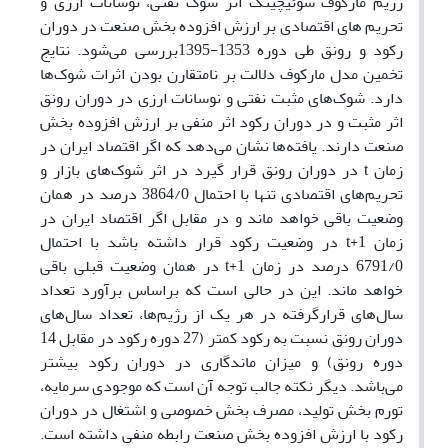
رژیم مارکوف سوئیچینگ اثر شوک نفتی، نوسانات ارزی و
تحریم های اقتصادی بر ارزش افزوده بخش صنعت در دوران
رکود و رونق طی دوره 1353-1395بررسی می‌شود. نتایج
تخمین مدل مارکوف دلالت بر نامتقارن بودن اثرات شوک‌ها
دارد. شوک‌های مثبت نفتی و نوسانات ارزی در دوران رونق
اثر مثبت و در دوران رکود اثر منفی بر ارزش افزوده بخش
صنعت دارند. یافته‌ها نشان می‌دهد که اگر اقتصاد ایران در
زمان t در دوران رونق قرار گیرد در اثر شوک‌های بازار و
تحریم‌های اقتصادی تنها با احتمال 3864/0 درصد در همان
وضعیت باقی خواهد ماند و در مقابل اگر اقتصاد ایران در
زمان t+1 در وضعیت رکود قرار داشته باشد با احتمال
6791/0 درصد در زمان t+1 در همان وضعیت قبلی باقی
خواهد ماند. این در حالی است که براساس برآورد‌ تعداد
سال‌های قرارگرفته در هر یک از رژیم‌ها، تعداد سال‌های
دوران رونق نسبت به رکود کمتر (27 دوره رکود در مقابل 14
دوره رونق) و میزان ماندگاری در دوران رکود بیشتر
می‌باشد. دیگر نکته جالب توجه آن است که موجودی سرمایه،
تورم بخش تولید، مصرف بخش خصوصی و اشتغال در دوران
رکود با ارزش افزوده بخش صنعت رابطه منفی داشته است.