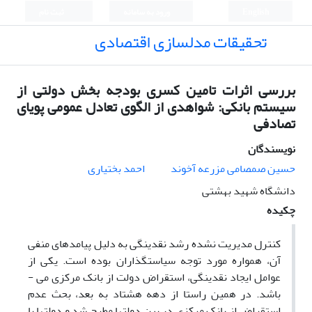
English
ورود به سامانه
ثبت نام
تحقیقات مدلسازی اقتصادی
بررسی اثرات تامین کسری بودجه بخش دولتی از
سیستم بانکی: شواهدی از الگوی تعادل عمومی پویای
تصادفی
نویسندگان
حسین صمصامی مزرعه آخوند
احمد بختیاری
دانشگاه شهید بهشتی
چکیده
کنترل مدیریت نشده رشد نقدینگی به دلیل پیامدهای منفی
آن، همواره مورد توجه سیاستگذاران بوده است. یکی از
عوامل ایجاد نقدینگی، استقراض دولت از بانک مرکزی می ­
باشد. در همین راستا از دهه هشتاد به بعد، بحث عدم
استقراض از بانک مرکزی در بین دولت­ها مطرح شد و دولت­ها با