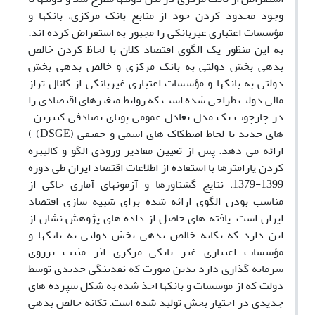
وجود محدود کردن خود از منابع بانک مرکزی، بانک­ها و
مؤسسات اعتباری غیر­بانکی را مجبور به استقراض کرده اند.
به این منظور یک الگوی اقتصاد کلان
با لحاظ کردن خالص
بدهی بخش دولتی به بانک مرکزی و خالص بدهی بخش
دولتی به بانک­ها و مؤسسات اعتباری غیر­بانکی از کانال تراز
مالی دولت طراحی شده است که روابط متغیرهای اقتصادی را
در چارچوب یک مدل تعادل عمومی پویای تصادفی کینزین­
های جدید با لحاظ اصطکاک­ های اسمی و حقیقی (
DSGE
) )
ارائه می­ دهد. پس از تعیین مقادیر ورودی الگو و کالیبره
کردن پارامترها با استفاده از اطلاعات اقتصاد ایران طی دوره
1399-1379، نتایج گشتاورها و آزمون­های آماری حاکی از
مناسب بودن الگوی ارائه شده برای شبیه ­سازی اقتصاد
ایران است. یافته ­های حاصل از داده­ های پژوهش نشان از
این دارد که تکانه خالص بدهی بخش دولتی به بانکها و
مؤسسات اعتباری غیر بانکی مرکزی اثر مثبت
برروی
سرمایه ­گذاری دارد بدین صورت که نقدینگی جدیدی توسط
دولت که از موسسات و بانک­ها اخذ شده به شکل سپرده ­های
جدیدی در اختیار بخش تولید شده است. تکانه خالص بدهی