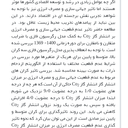
اگر چه عوامل زیادی در رشد و توسعه اقصادی کشورها موثر
هستند اما تاثیر جهانی سازی و مصرف انرژی نیز با توجه به
شواهد تجربی نقش برجسته ای در اقتصاد دارند. در این
بین نباید از پیامدهای تخریب محیط زیست غافل بود. در
مطالعه حاضر تاثیر عدم قطعیت جهانی سازی و مصرف انرژی
بر انتشار گاز
Co
به کمک مدل رگرسیون فازی با ضرایب
2
متقارن و نامقارن برای دوره زمانی 1400- 1369 بررسی شده
است. با توجه به انعطاف پذیری مدل رگرسیون فازی سه کران
بالا، متوسط و پایین برای هریک از متغیرها مورد بررسی در
شرایط عدم قطعیت مختلف با استفاده از الگوریتم ازدحام
ذرات
به صورت بهینه
محاسبه شد. بررسی تاثیر کران های
مربوط به عدم قطعیت جهانی سازی و مصرف انرژی بر میزان
انتشار گاز انتشار گاز
Co
حاکی از آن است که هر چه از درجه
2
های عضویت 1/0 به درجه عضویت 9/0 نزدیک می شویم
ابتدا میزان انتشار گاز
Co
تا درجه عضویت 4/0 افزایش
2
یافته و سپس به صورت یک روند نزولی انتشار گاز
Co
2
کاهش می یابد. این روند تاثیرگذاری برای کران متوسط و
پایین نیز صادق است. از این می توان بیان کرد که نحوه تاثیر
گذاری عدم قطعیت مصرف انرژی بر میزان انتشار گاز
Co
2