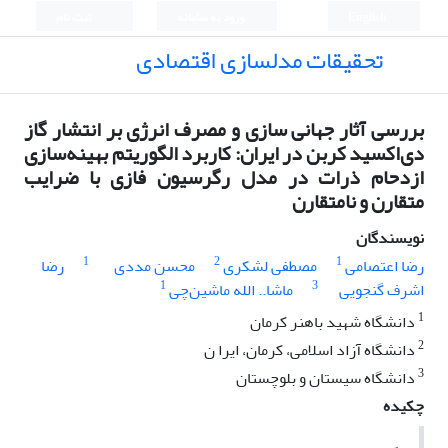
English
ورود به سامانه
ثبت نام
تحقیقات مدلسازی اقتصادی
بررسی آثار جهانی سازی و مصرف انرژی بر انتشار گاز
دی‌اکسید کربن در ایران: کاربرد الگوریتم بهینه‌سازی
ازدحام ذرات در مدل رگرسیون فازی با ضرایب
متقارن و نامتقارن
نویسندگان
1
2
1
رضا اعتصامی
مصطفی لشکری
محسن مددی
رضا
1
3
اشرف گنجویی
ماشا.. الله ماشین‌چی
1
دانشگاه شهید باهنر کرمان
2
دانشگاه آزاد اسلامی، کرمان، ایرا ن
3
دانشگاه سیستان و بلوچستان
چکیده