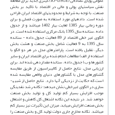
عمومی پویای تصادفی (
IO-DSGE
)
کینزی جدید برای مطالعه
نقش سیاست‏های پولی و مالی در اقتصاد با تاکید بر بخش
صنعت، با توجه به شرایط و محدودیت­های اقتصاد ایران طراحی
شده است. داده­های مورد استفاده به صورت فصلی و برای
دوره زمانی بهار 1385 لغایت بهار 1402 می­باشد و از جدول
داده
–
ستانده سال 1395 بانک مرکزی استفاده شده است. در
الگوی غیر خطی اقتصاد از 89 فعالیت جدول داده - ستانده
سال 1395 به 9 فعالیت شامل بخش صنعت و هشت بخش
دیگر، تقلیل یافته است. پارامترهای مدل در هر دو الگو با
استفاده از الف) مطالعات انجام شده برای اقتصاد ایران و سایر
کشورها و ب) جدول داده
–
ستانده مقداردهی شده اند. برای
ارزیابی مدل، نتایج حاصل از کالیبراسیون از طریق مقایسه
گشتاورهای مدل با گشتاورهای دنیای واقعی مقایسه شده
است که حکایت از نزدیکی آنها دارد. نتایج حاصل از شبیه­
سازی در الگوی غیرخطی نشان می­دهد؛ تکانه رشد نقدینگی
موجب افزایش بسیار کم تولید کل و تولید بخش صنعت
خواهد شد. در نتیجه این تکانه اشتغال کل کاهش و اشتغال
بخش صنعت افزایش می­یابد، میزان این تأثیرات نیز بسیار کم
می­باشد. تکانه مخارج جاری دولت تولید کل و بخش صنعت را