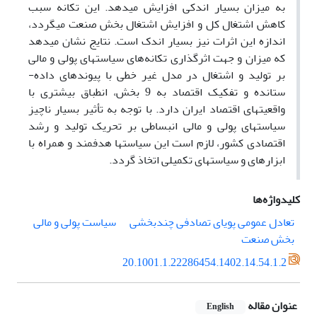
به میزان بسیار اندکی افزایش می­دهد. این تکانه سبب
کاهش اشتغال کل و افزایش اشتغال بخش صنعت می­گردد،
اندازه این اثرات نیز بسیار اندک است. نتایج نشان می­دهد
که میزان و جهت اثرگذاری تکانه‌های سیاست­های پولی و مالی
بر تولید و اشتغال در مدل غیر خطی با پیوندهای داده-
ستانده و تفکیک اقتصاد به 9 بخش، انطباق بیشتری با
واقعیت­های اقتصاد ایران دارد. با توجه به تأثیر بسیار ناچیز
سیاست­های پولی و مالی انبساطی بر تحریک تولید و رشد
اقتصادی کشور، لازم است این سیاست­ها هدفمند و همراه با
ابزارهای و سیاست­های تکمیلی اتخاذ گردد.
کلیدواژه‌ها
تعادل عمومی پویای تصادفی چندبخشی
سیاست پولی و مالی
بخش صنعت
20.1001.1.22286454.1402.14.54.1.2
عنوان مقاله
English