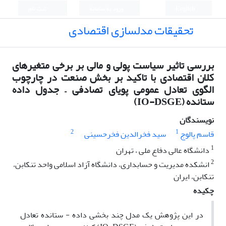
English
ورود به سامانه
ثبت نام
تحقیقات مدلسازی اقتصادی
بررسی تاثیر سیاست پولی و مالی بر برخی متغیرهای
کلان اقتصادی با تاکید بر بخش صنعت در چارچوب
الگوی تعادل عمومی پویای تصادفی – جدول داده
ستانده (IO-DSGE)
نویسندگان
2
1
قاسم پالوج
سید فخرالدین فخرحسینی
1
دانشگاه عالی دفاع ملی ، تهران
2
انشکده مدیریت و حسابداری، دانشگاه آزاد اسلامی واحد تنکابن،
تنکابن، ایران
چکیده
در این پژوهش یک مدل چند بخشی داده - ستانده تعادل