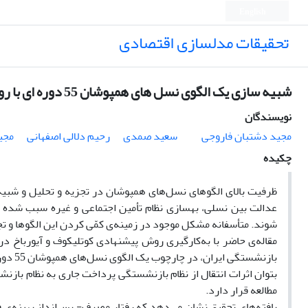
English
تحقیقات مدلسازی اقتصادی
شبیه سازی یک الگوی نسل های همپوشان 55 دوره ای با رویکرد به سازی نظام بازنشستگی ایران
نویسندگان
مجید دشتبان فاروجی
سعید صمدی
رحیم دلالی اصفهانی
مجی
چکیده
ظرفیت بالای الگو‌های نسل‌های همپوشان در تجزیه و تحلیل و شبی
عدالت بین نسلی، بهسازی نظام تأمین اجتماعی و غیره سبب شده است
شوند. متأسفانه مشکل موجود در زمینه‌ی کمّی کردن این الگوها و تجز
بازنشس
بتوان اثرات انتقال از نظام بازنشستگی پرداخت جاری به نظام بازنش
مطالعه قرار دارد.
یافته‌های تحقیق نشان می‌دهد که رفتار مصرف- پس‌انداز بهینه‌ی ف