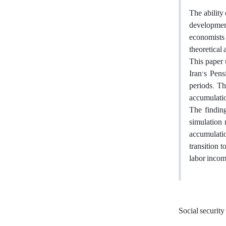
The ability
development
economists 
theoretical 
This paper 
Iran’s Pens
periods. Th
accumulatio
The finding
simulation 
accumulatio
transition 
labor incom
Social security