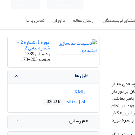
ورود به سامانه
ثبت نام
هنمای نویسندگان
ارسال مقاله
داوران
تماس با ما
دوره 1، شماره 2 -
شماره پیاپی 2
زمستان 1389
صفحه
173-203
فایل ها
سعه‌ی معیار
ان برخوردار
XML
اقی بمانند.
اصل مقاله
521.43 K
با توجه به نارسایی‌های موجود در نظام
ازد تا از این رهگذر
و غیره مورد
هم رسانی
ه‌سازی الگو