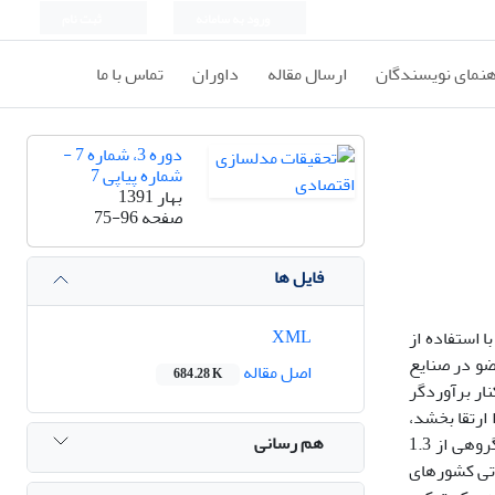
ورود به سامانه
ثبت نام
هنمای نویسندگان
ارسال مقاله
داوران
تماس با ما
دوره 3، شماره 7 -
شماره پیاپی 7
بهار 1391
صفحه
75-96
فایل ها
XML
مانده است. این مطالعه با استفاده از
های عضو در صنایع
اصل مقاله
684.28 K
 متغیرها، از برآوردگر پویای ABB ، مبتنی‌بر روش گشتاورهای تعمیم‌یافته ( GMM )، در کنار برآوردگر
 ارتقا بخشد،
هم رسانی
بلکه در توسعۀ تجارت بین کشورهای عضو نسبت‌به سال‌های قبل از تأسیس نیز ناموفق بوده است. به‌علاوه، ظرفیت اعضا برای تجارت درون‌گروهی از 1.3
اتی کشورهای