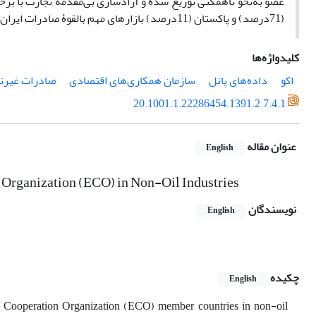
عضو به‌نحو ناهمگنی توزیع شده و آزادسازی بی‌مقدمۀ تجارت با برخی
(71درصد) و پاکستان (11درصد) بازارهای مهم‌ بالقوۀ صادرات ایران در منطقه قلمداد می‌شوند.
کلیدواژه‌ها
اکو
داده‌های پانل
سازمان همکاری‌های اقتصادی
صادرات غیرن
20.1001.1.22286454.1391.2.7.4.1
عنوان مقاله
English
n Organization (ECO) in Non-Oil Industries
نویسندگان
English
چکیده
English
ic Cooperation Organization (ECO) member countries in non-oil