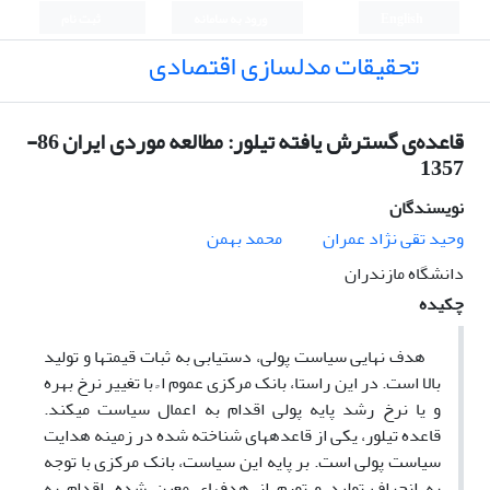
English
ورود به سامانه
ثبت نام
تحقیقات مدلسازی اقتصادی
قاعده‌ی گسترش یافته تیلور: مطالعه موردی ایران 86-
1357
نویسندگان
وحید تقی نژاد عمران
محمد بهمن
دانشگاه مازندران
چکیده
هدف نهایی سیاست­ پولی، دستیابی به ثبات قیمت­ها و تولید
بالا است. در این راستا، بانک­ مرکزی عموم ا ً با تغییر نرخ بهره
و یا نرخ رشد پایه پولی اقدام به اعمال سیاست می­کند.
قاعده­ تیلور، یکی از قاعده­های شناخته شده در زمینه هدایت
سیاست پولی است. بر پایه­ این سیاست، بانک مرکزی با توجه
به انحراف تولید و تورم از هدف­های معین شده، اقدام به