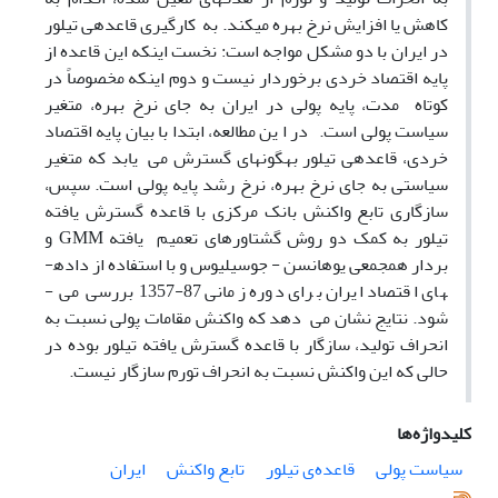
کاهش یا افزایش نرخ بهره می­کند. به ­ کارگیری قاعده­ی تیلور
در ایران با دو مشکل مواجه است: نخست اینکه این قاعده از
پایه اقتصاد خردی برخوردار نیست و دوم اینکه مخصوصاً در
کوتاه ­ مدت، پایه­ پولی در ایران به جای نرخ بهره، متغیر
سیاست پولی است. در ا ین مطالعه، ابتدا با بیان پایه اقتصاد
خردی، قاعده­ی تیلور به­گونه­ای گسترش می ­ یابد که متغیر
سیاستی به جای نرخ بهره، نرخ رشد پایه­ پولی است. سپس،
سازگاری تابع واکنش بانک مرکزی با قاعده­ گسترش یافته
تیلور به کمک دو روش گشتاورهای تعمیم ­ یافته GMM و
بردار همجمعی یوهانسن - جوسیلیوس و با استفاده از داده­
های اقتصاد ایران برای دوره زمانی 87-1357 بررسی می ­
شود. نتایج نشان می ­ دهد که واکنش مقامات پولی نسبت به
انحراف تولید، سازگار با قاعده­ گسترش یافته تیلور بوده در
حالی که این واکنش نسبت به انحراف تورم سازگار نیست.
کلیدواژه‌ها
سیاست پولی
قاعده‌ی تیلور
تابع واکنش
ایران