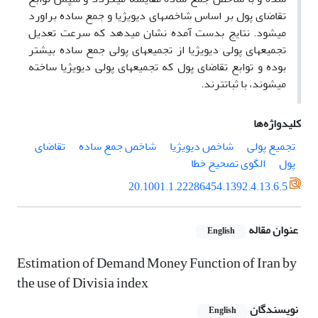
تقاضای پول بر اساس شاخص­های دیویژیا و جمع ساده براورد
می­شود. نتایج بدست آمده نشان می­دهد که سرعت تعدیل
تجمیع­های پولی دیویژیا از تجمیع­های پولی جمع ساده بیشتر
بوده و توابع تقاضای پول که تجمیع­های پولی دیویژیا ساخته
می­شوند، با ثبات­ترند.
کلیدواژه‌ها
تجمیع پولی
شاخص دیویژیا
شاخص جمع ساده
تقاضای
پول
الگوی تصحیح خطا
20.1001.1.22286454.1392.4.13.6.5
عنوان مقاله
English
Estimation of Demand Money Function of Iran by
the use of Divisia index
نویسندگان
English