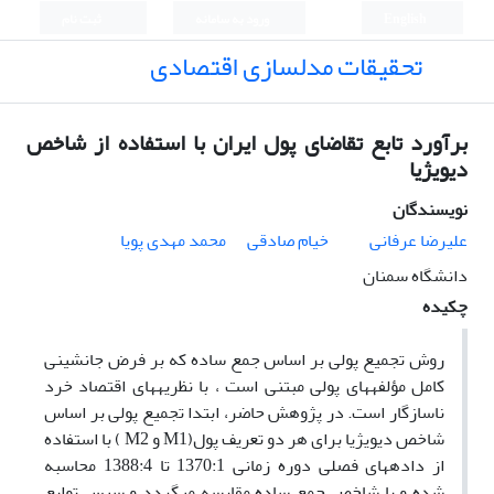
English
ورود به سامانه
ثبت نام
تحقیقات مدلسازی اقتصادی
برآورد تابع تقاضای پول ایران با استفاده از شاخص
دیویژیا
نویسندگان
علیرضا عرفانی
خیام صادقی
محمد مهدی پویا
دانشگاه سمنان
چکیده
روش تجمیع پولی بر اساس جمع ساده که بر فرض جانشینی
کامل مؤلفه­های پولی مبتنی است ، با نظریه­های اقتصاد خرد
ناسازگار است. در پژوهش حاضر، ابتدا تجمیع پولی بر اساس
شاخص دیویژیا برای هر دو تعریف پول(M1 و M2 ) با استفاده
از داده­های فصلی دوره زمانی 1370:1 تا 1388:4 محاسبه
شده و با شاخص جمع ساده مقایسه می­گردد و سپس توابع