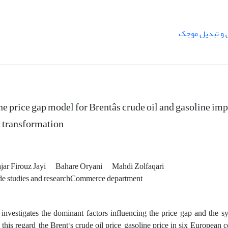
و تبدیل موجک
he price gap model for Brentâs crude oil and gasoline 
 transformation
r Firouz Jayi
Bahare Oryani
Mahdi Zolfaqari
trade studies and researchCommerce department
 investigates the dominant factors influencing the price gap and the s
 this regard, the Brent’s crude oil price, gasoline price in six European