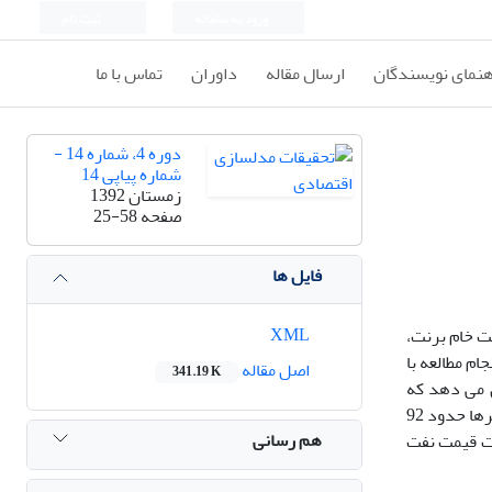
ورود به سامانه
ثبت نام
هنمای نویسندگان
ارسال مقاله
داوران
تماس با ما
دوره 4، شماره 14 -
شماره پیاپی 14
زمستان 1392
صفحه
25-58
فایل ها
XML
ت خام برنت،
1/1/1999ـ 25/8/2011 استفاده شده است. انجام مطالعه با
اصل مقاله
341.19 K
 می دهد که
اگرچه طبق مدلهای خطی و غیرخطی متغیرهای مذکور تاثیر چندانی در نوسانات کوتاه‌مدت شکاف قیمتی ندارد، اما طبق مدلهای غیرخطی، این متغیرها حدود 92
هم رسانی
دت قیمت نفت