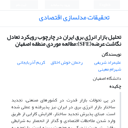
English
ورود به سامانه
ثبت نام
تحقیقات مدلسازی اقتصادی
تحلیل بازار انرژی برق ایران در چارچوب رویکرد تعادل
نگاشت عرضه(SFE):مطالعه موردی منطقه اصفهان
نویسندگان
علیمراد شریفی
رحمان خوش اخلاق
کریم آذربایجانی
شهرام معینی
دانشگاه اصفهان
چکیده
در پی تحولات بازار قدرت در کشورهای صنعتی، تجدید
ساختار بازار انرژی برق در ایران نیز پذیرفته و عملی شده
است. مبنای پذیرش تجدید ساختار، افزایش کارایی از طریق
وارد شدن ملاحظات اقتصادی و گذار از انحصار به شرایطی
رقابتی تر جهت نزدیکی به وضعیت بهینه است. با توجه به