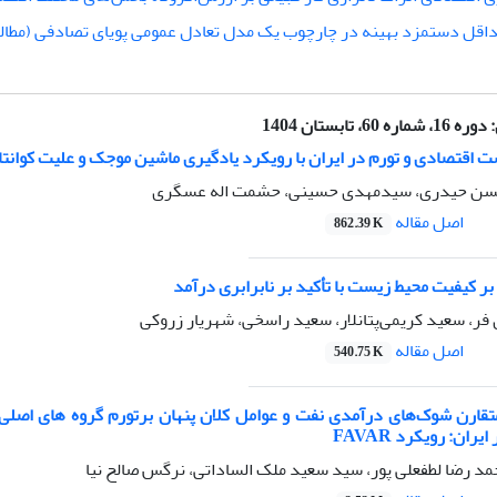
اقل دستمزد بهینه در چارچوب یک مدل تعادل عمومی پویای تصادفی (مطال
:
دوره 16، شماره 60، تابستان 1404
ت اقتصادی و تورم در ایران با رویکرد یادگیری ماشین موجک و علیت کوانت
حسن حیدری، سیدمهدی حسینی، حشمت اله عسگری
اصل مقاله
862.39 K
 بر کیفیت محیط زیست با تأکید بر نابرابری درآمد
ر، سعید کریمی‌پتانلار، سعید راسخی، شهریار زروکی
اصل مقاله
540.75 K
متقارن شوک‌های درآمدی نفت و عوامل کلان پنهان برتورم گروه های اصلی 
ان: رویکرد FAVAR
مد رضا لطفعلی پور، سید سعید ملک الساداتی، نرگس صالح نیا