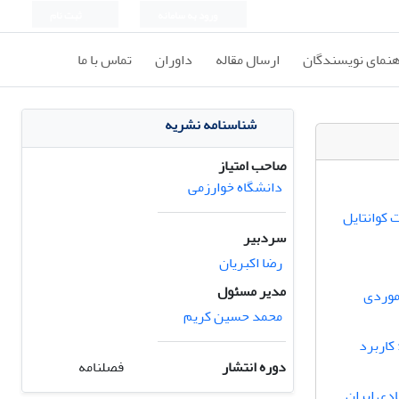
ورود به سامانه
ثبت نام
هنمای نویسندگان
ارسال مقاله
داوران
تماس با ما
شناسنامه نشریه
صاحب امتیاز
دانشگاه خوارزمی
 کوانتایل
سردبیر
رضا اکبریان
مدیر مسئول
عادل نگاشت عرضه(SFE):مطالعه موردی
محمد حسین کریم
کاربرد
دوره انتشار
فصلنامه
دی ایران