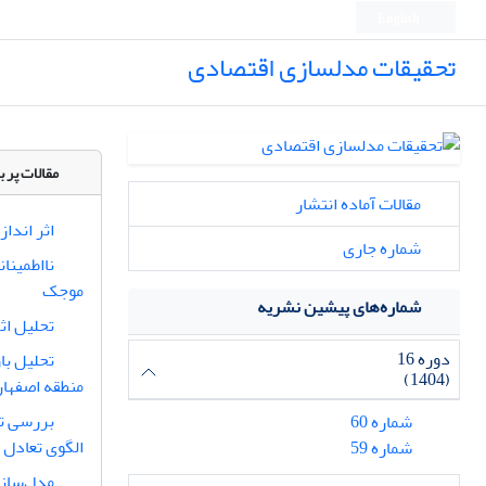
English
تحقیقات مدلسازی اقتصادی
مقالات پر ب
مقالات آماده انتشار
اثر اندا
شماره جاری
نااطمینا
موجک
شماره‌های پیشین نشریه
تحلیل اثر
دوره 16
(1404)
منطقه اصفها
بررسی تأ
شماره 60
الگوی تعادل عم
شماره 59
مدل‌سازی